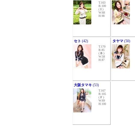
T.163
B.100
(
I
)
W.68
H.98
セト
(42)
タヤマ
(50)
T.170
B.85
(
B
)
W.58
H.87
大阪タマキ
(53)
T.167
B.105
(
F
)
W.69
H.100