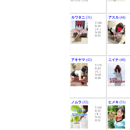
カワタニ
(31)
アスカ
(44)
T.168
B.86
(
C
)
W.60
H.85
アキヤマ
(42)
ニイナ
(40)
T.170
B.83
(
C
)
W.60
H.88
ノムラ
(32)
ヒメキ
(51)
T.160
B.92
(
E
)
W.61
H.91