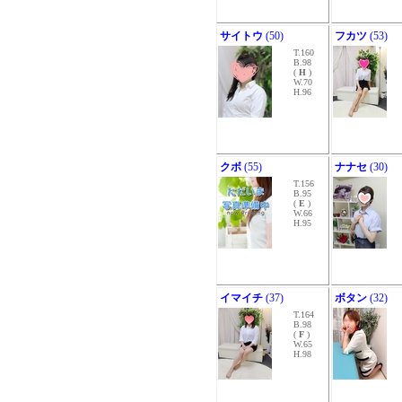
サイトウ
(50)
フカツ
(53)
T.160
B.98
(
H
)
W.70
H.96
クボ
(55)
ナナセ
(30)
T.156
B.95
(
E
)
W.66
H.95
イマイチ
(37)
ボタン
(32)
T.164
B.98
(
F
)
W.65
H.98