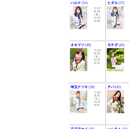
ハルナ
(55)
ヒダカ
(37)
T.157
B.84
(
D
)
W.58
H.88
オオマツ
(49)
モチダ
(45)
T.154
B.98
(
E
)
W.67
H.95
埼玉ナツキ
(50)
チバ
(42)
T.161
B.85
(
C
)
W.61
H.87