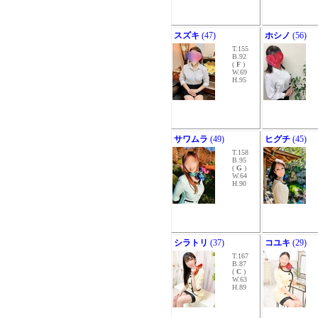
スズキ
(47)
ホシノ
(56)
T.155
B.92
(
F
)
W.69
H.95
サワムラ
(49)
ヒグチ
(45)
T.158
B.95
(
G
)
W.64
H.90
シラトリ
(37)
コユキ
(29)
T.167
B.87
(
C
)
W.63
H.89