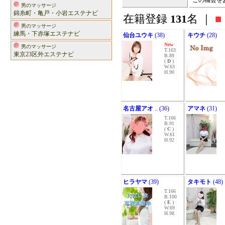
この機会を
男のマッサージ
錦糸町・亀戸・小岩エステナビ
在籍登録
131
名 ｜
■
男のマッサージ
練馬・下赤塚エステナビ
仙台ユウキ
(38)
キウチ
(28)
New
男のマッサージ
T.163
東京23区外エステナビ
B.89
(
D
)
W.63
H.90
名古屋アオ
.. (36)
アマネ
(31)
T.166
B.91
(
C
)
W.61
H.92
ヒラヤマ
(39)
タキモト
(48)
T.166
B.100
(
E
)
W.69
H.98