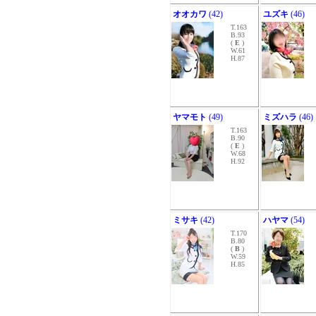
オオカワ
(42)
ユズキ
(46)
T.163
B.93
(
E
)
W.61
H.87
ヤマモト
(49)
ミズハラ
(46)
T.163
B.90
(
E
)
W.68
H.92
ミサキ
(42)
ハヤマ
(54)
T.170
B.80
(
B
)
W.59
H.85