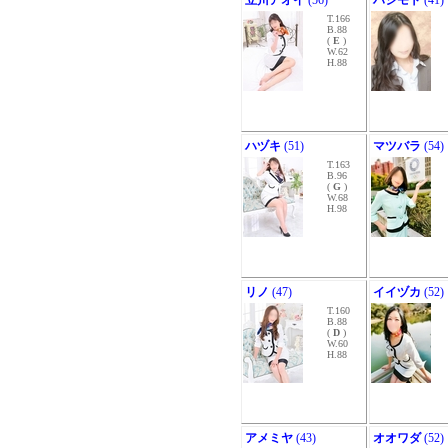
立川アオイ
(56)
ハシモト
(41)
T.166
B.88
(
E
)
W.62
H.88
ハヅキ
(51)
マツバラ
(54)
T.163
B.96
(
G
)
W.68
H.98
リノ
(47)
イイヅカ
(52)
T.160
B.88
(
D
)
W.60
H.88
アメミヤ
(43)
オオワダ
(52)