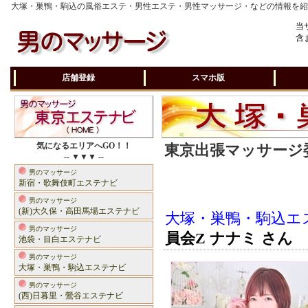
大塚・巣鴨・駒込の風俗エステ・男性エステ・男性マッサージ・などの情報を
当
含
店舗登録
スマホ版
気になるエリアへGO！！
東京出張マッサージ委
-- ▼▼▼ --
男のマッサージ
新宿・歌舞伎町エステナビ
男のマッサージ
(新)大久保・高田馬場エステナビ
大塚・巣鴨・駒込エ
男のマッサージ
員会Z ナナミ さん
池袋・目白エステナビ
男のマッサージ
大塚・巣鴨・駒込エステナビ
男のマッサージ
(西)日暮里・鶯谷エステナビ