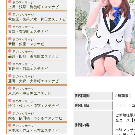
男のマッサージ
上野・浅草・御徒町エステナビ
男のマッサージ
秋葉原・御茶ノ水・神田エステナビ
男のマッサージ
東京・有楽町エステナビ
男のマッサージ
新橋・銀座エステナビ
男のマッサージ
品川・田町・浜松町エステナビ
男のマッサージ
五反田・目黒エステナビ
男のマッサージ
蒲田・大森・大井町エステナビ
男のマッサージ
恵比寿・中目黒エステナビ
割引期間
(
無期限
)
男のマッサージ
割引項目
入会金
｜ 
渋谷・代々木・原宿エステナビ
男のマッサージ
ご新規様限
四谷・飯田橋・市ヶ谷エステナビ
全コース【1
割引内容
男のマッサージ
出張マッサ
六本木・赤坂・麻布エステナビ