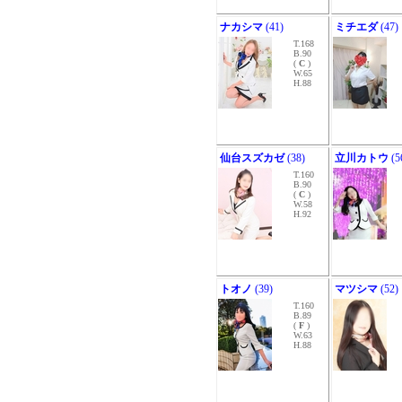
ナカシマ
(41)
ミチエダ
(47)
T.168
B.90
(
C
)
W.65
H.88
仙台スズカゼ
(38)
立川カトウ
(5
T.160
B.90
(
C
)
W.58
H.92
トオノ
(39)
マツシマ
(52)
T.160
B.89
(
F
)
W.63
H.88