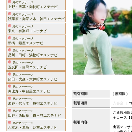
男のマッサージ
上野・浅草・御徒町エステナビ
男のマッサージ
秋葉原・御茶ノ水・神田エステナビ
男のマッサージ
東京・有楽町エステナビ
男のマッサージ
新橋・銀座エステナビ
男のマッサージ
品川・田町・浜松町エステナビ
男のマッサージ
五反田・目黒エステナビ
男のマッサージ
蒲田・大森・大井町エステナビ
男のマッサージ
恵比寿・中目黒エステナビ
割引期間
(
無期限
)
男のマッサージ
割引項目
入会金
｜ 
渋谷・代々木・原宿エステナビ
男のマッサージ
ご新規様限
四谷・飯田橋・市ヶ谷エステナビ
全コース【1
割引内容
男のマッサージ
出張マッサ
六本木・赤坂・麻布エステナビ