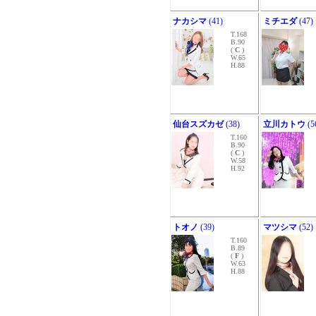
ナカシマ
(41)
ミチエダ
(47)
T.168
B.90
(
C
)
W.65
H.88
仙台スズカゼ
(38)
立川カトウ
(5
T.160
B.90
(
C
)
W.58
H.92
トオノ
(39)
マツシマ
(52)
T.160
B.89
(
F
)
W.63
H.88