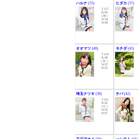
ハルナ
(55)
ヒダカ
(37)
T.157
B.84
(
D
)
W.58
H.88
オオマツ
(49)
モチダ
(45)
T.154
B.98
(
E
)
W.67
H.95
埼玉ナツキ
(50)
チバ
(42)
T.161
B.85
(
C
)
W.61
H.87