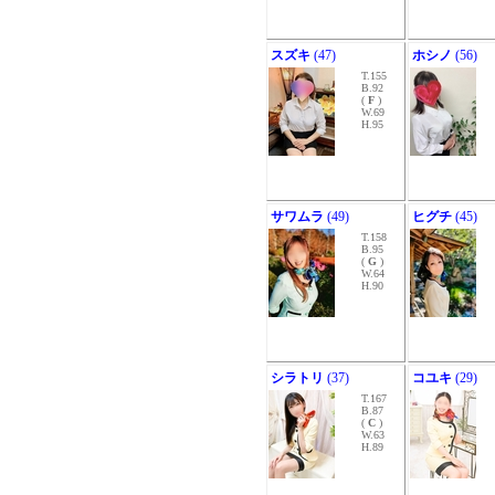
スズキ
(47)
ホシノ
(56)
T.155
B.92
(
F
)
W.69
H.95
サワムラ
(49)
ヒグチ
(45)
T.158
B.95
(
G
)
W.64
H.90
シラトリ
(37)
コユキ
(29)
T.167
B.87
(
C
)
W.63
H.89