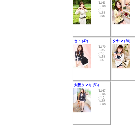
T.163
B.100
(
I
)
W.68
H.98
セト
(42)
タヤマ
(50)
T.170
B.85
(
B
)
W.58
H.87
大阪タマキ
(53)
T.167
B.105
(
F
)
W.69
H.100