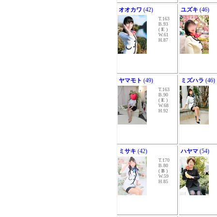
オオカワ
(42)
ユズキ
(46)
T.163
B.93
(
E
)
W.61
H.87
ヤマモト
(49)
ミズハラ
(46)
T.163
B.90
(
E
)
W.68
H.92
ミサキ
(42)
ハヤマ
(54)
T.170
B.80
(
B
)
W.59
H.85