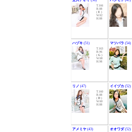
立川アオイ
(56)
ハシモト
(41)
T.166
B.88
(
E
)
W.62
H.88
ハヅキ
(51)
マツバラ
(54)
T.163
B.96
(
G
)
W.68
H.98
リノ
(47)
イイヅカ
(52)
T.160
B.88
(
D
)
W.60
H.88
アメミヤ
(43)
オオワダ
(52)