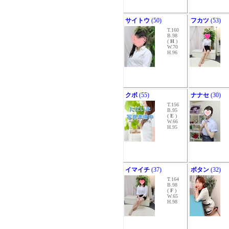
サイトウ
(50)
フカツ
(53)
T.160
B.98
(
H
)
W.70
H.96
クボ
(55)
ナナセ
(30)
T.156
B.95
(
E
)
W.66
H.95
イマイチ
(37)
ボタン
(32)
T.164
B.98
(
F
)
W.65
H.98