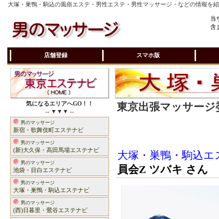
大塚・巣鴨・駒込の風俗エステ・男性エステ・男性マッサージ・などの情報を
当
含
店舗登録
スマホ版
気になるエリアへGO！！
東京出張マッサージ委
-- ▼▼▼ --
男のマッサージ
新宿・歌舞伎町エステナビ
男のマッサージ
(新)大久保・高田馬場エステナビ
大塚・巣鴨・駒込エ
男のマッサージ
員会Z ツバキ さん
池袋・目白エステナビ
男のマッサージ
大塚・巣鴨・駒込エステナビ
男のマッサージ
(西)日暮里・鶯谷エステナビ