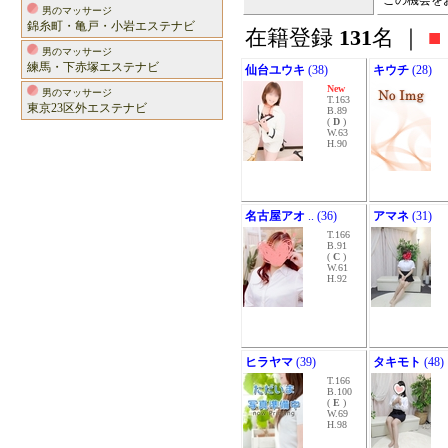
この機会を
男のマッサージ
錦糸町・亀戸・小岩エステナビ
在籍登録
131
名 ｜
■
男のマッサージ
練馬・下赤塚エステナビ
仙台ユウキ
(38)
キウチ
(28)
New
男のマッサージ
T.163
東京23区外エステナビ
B.89
(
D
)
W.63
H.90
名古屋アオ
.. (36)
アマネ
(31)
T.166
B.91
(
C
)
W.61
H.92
ヒラヤマ
(39)
タキモト
(48)
T.166
B.100
(
E
)
W.69
H.98