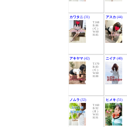
カワタニ
(31)
アスカ
(44)
T.168
B.86
(
C
)
W.60
H.85
アキヤマ
(42)
ニイナ
(40)
T.170
B.83
(
C
)
W.60
H.88
ノムラ
(32)
ヒメキ
(51)
T.160
B.92
(
E
)
W.61
H.91