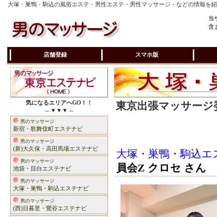
大塚・巣鴨・駒込の風俗エステ・男性エステ・男性マッサージ・などの情報を
当
含
店舗登録
スマホ版
気になるエリアへGO！！
東京出張マッサージ委
-- ▼▼▼ --
男のマッサージ
新宿・歌舞伎町エステナビ
男のマッサージ
(新)大久保・高田馬場エステナビ
大塚・巣鴨・駒込エ
男のマッサージ
員会Z クロセ さん
池袋・目白エステナビ
男のマッサージ
大塚・巣鴨・駒込エステナビ
男のマッサージ
(西)日暮里・鶯谷エステナビ