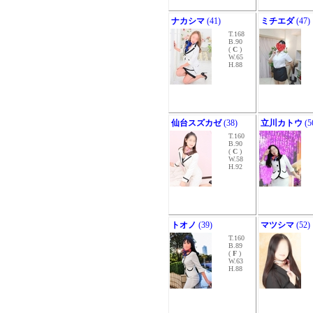
ナカシマ
(41)
ミチエダ
(47)
T.168
B.90
(
C
)
W.65
H.88
仙台スズカゼ
(38)
立川カトウ
(5
T.160
B.90
(
C
)
W.58
H.92
トオノ
(39)
マツシマ
(52)
T.160
B.89
(
F
)
W.63
H.88