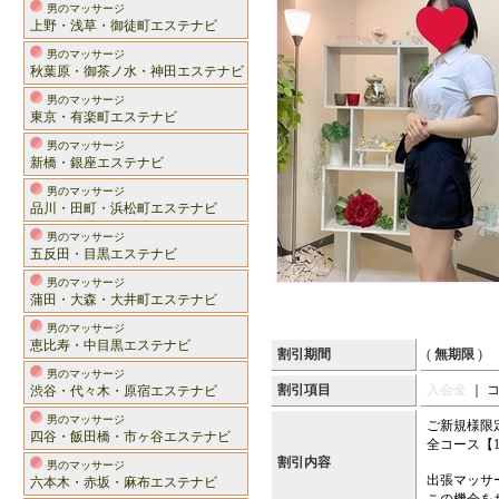
男のマッサージ
上野・浅草・御徒町エステナビ
男のマッサージ
秋葉原・御茶ノ水・神田エステナビ
男のマッサージ
東京・有楽町エステナビ
男のマッサージ
新橋・銀座エステナビ
男のマッサージ
品川・田町・浜松町エステナビ
男のマッサージ
五反田・目黒エステナビ
男のマッサージ
蒲田・大森・大井町エステナビ
男のマッサージ
恵比寿・中目黒エステナビ
割引期間
(
無期限
)
男のマッサージ
割引項目
入会金
｜ 
渋谷・代々木・原宿エステナビ
男のマッサージ
ご新規様限
四谷・飯田橋・市ヶ谷エステナビ
全コース【1
割引内容
男のマッサージ
出張マッサ
六本木・赤坂・麻布エステナビ