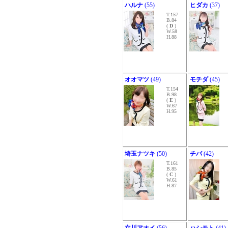
ハルナ
(55)
ヒダカ
(37)
T.157
B.84
(
D
)
W.58
H.88
オオマツ
(49)
モチダ
(45)
T.154
B.98
(
E
)
W.67
H.95
埼玉ナツキ
(50)
チバ
(42)
T.161
B.85
(
C
)
W.61
H.87