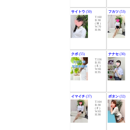
サイトウ
(50)
フカツ
(53)
T.160
B.98
(
H
)
W.70
H.96
クボ
(55)
ナナセ
(30)
T.156
B.95
(
E
)
W.66
H.95
イマイチ
(37)
ボタン
(32)
T.164
B.98
(
F
)
W.65
H.98