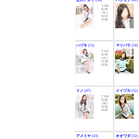
立川アオイ
(56)
ハシモト
(41)
T.166
B.88
(
E
)
W.62
H.88
ハヅキ
(51)
マツバラ
(54)
T.163
B.96
(
G
)
W.68
H.98
リノ
(47)
イイヅカ
(52)
T.160
B.88
(
D
)
W.60
H.88
アメミヤ
(43)
オオワダ
(52)