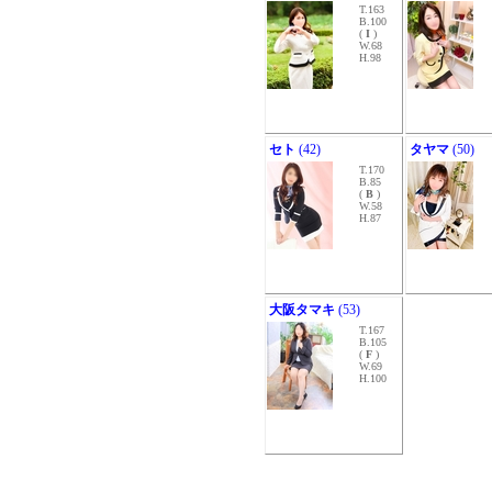
T.163
B.100
(
I
)
W.68
H.98
セト
(42)
タヤマ
(50)
T.170
B.85
(
B
)
W.58
H.87
大阪タマキ
(53)
T.167
B.105
(
F
)
W.69
H.100