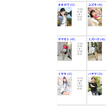
オオカワ
(42)
ユズキ
(46)
T.163
B.93
(
E
)
W.61
H.87
ヤマモト
(49)
ミズハラ
(46)
T.163
B.90
(
E
)
W.68
H.92
ミサキ
(42)
ハヤマ
(54)
T.170
B.80
(
B
)
W.59
H.85