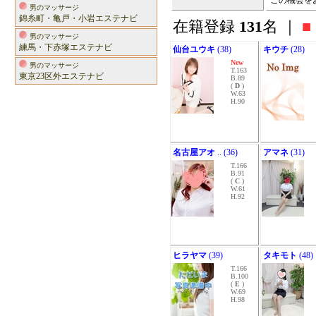
この機会を
男のマッサージ
錦糸町・亀戸・小岩エステナビ
在籍登録
131
名 ｜
■
男のマッサージ
練馬・下赤塚エステナビ
仙台ユウキ
(38)
キウチ
(28)
New
男のマッサージ
T.163
東京23区外エステナビ
B.89
(
D
)
W.63
H.90
名古屋アオ
.. (36)
アマネ
(31)
T.166
B.91
(
C
)
W.61
H.92
ヒラヤマ
(39)
タキモト
(48)
T.166
B.100
(
E
)
W.69
H.98