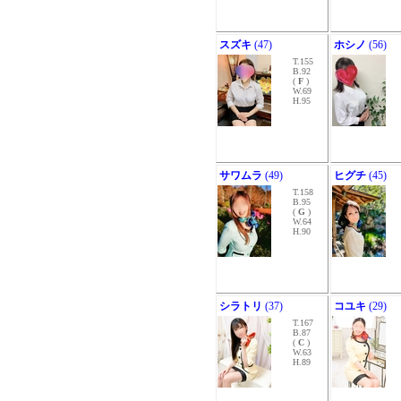
スズキ
(47)
ホシノ
(56)
T.155
B.92
(
F
)
W.69
H.95
サワムラ
(49)
ヒグチ
(45)
T.158
B.95
(
G
)
W.64
H.90
シラトリ
(37)
コユキ
(29)
T.167
B.87
(
C
)
W.63
H.89