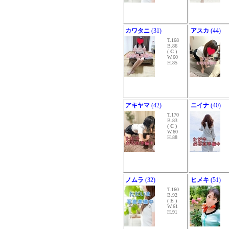
カワタニ
(31)
アスカ
(44)
T.168
B.86
(
C
)
W.60
H.85
アキヤマ
(42)
ニイナ
(40)
T.170
B.83
(
C
)
W.60
H.88
ノムラ
(32)
ヒメキ
(51)
T.160
B.92
(
E
)
W.61
H.91