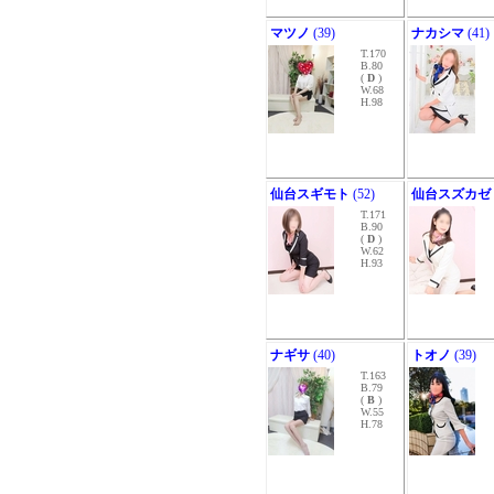
マツノ
(39)
ナカシマ
(41)
T.170
B.80
(
D
)
W.68
H.98
仙台スギモト
(52)
仙台スズカゼ
T.171
B.90
(
D
)
W.62
H.93
ナギサ
(40)
トオノ
(39)
T.163
B.79
(
B
)
W.55
H.78