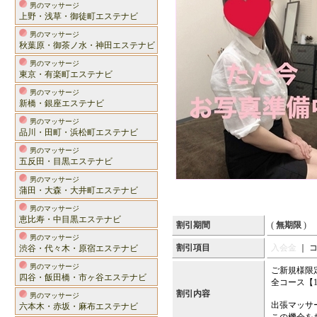
男のマッサージ
上野・浅草・御徒町エステナビ
男のマッサージ
秋葉原・御茶ノ水・神田エステナビ
男のマッサージ
東京・有楽町エステナビ
男のマッサージ
新橋・銀座エステナビ
男のマッサージ
品川・田町・浜松町エステナビ
男のマッサージ
五反田・目黒エステナビ
男のマッサージ
蒲田・大森・大井町エステナビ
男のマッサージ
恵比寿・中目黒エステナビ
割引期間
(
無期限
)
男のマッサージ
割引項目
入会金
｜ 
渋谷・代々木・原宿エステナビ
男のマッサージ
ご新規様限
四谷・飯田橋・市ヶ谷エステナビ
全コース【1
割引内容
男のマッサージ
出張マッサ
六本木・赤坂・麻布エステナビ