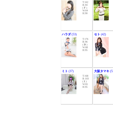
T.162
B.94
(
F
)
W.64
H.90
ハラダ
(53)
セト
(42)
T.176
B.96
(
D
)
W.68
H.95
ミト
(37)
大阪タマキ
(5
T.168
B.103
(
I
)
W.65
H.95