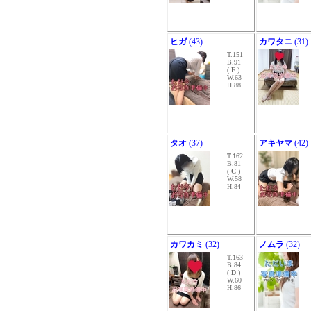
ヒガ
(43)
カワタニ
(31)
T.151
B.91
(
F
)
W.63
H.88
タオ
(37)
アキヤマ
(42)
T.162
B.81
(
C
)
W.58
H.84
カワカミ
(32)
ノムラ
(32)
T.163
B.84
(
D
)
W.60
H.86