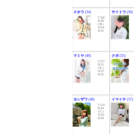
スオウ
(34)
サイトウ
(50)
T.160
B.88
(
D
)
W.64
H.91
マミヤ
(49)
クボ
(55)
T.157
B.91
(
E
)
W.67
H.92
ヨシザワ
(49)
イマイチ
(37)
T.154
B.84
(
C
)
W.63
H.84