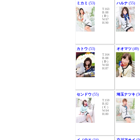
ミカミ
(53)
ハルナ
(55)
T.163
B.88
(
D
)
W.67
H.90
カトウ
(53)
オオマツ
(49)
T.164
B.88
(
D
)
W.60
H.87
センドウ
(55)
埼玉ナツキ
(5
T.159
B.82
(
C
)
W.64
H.80