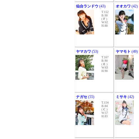
仙台ランドウ
(43)
オオカワ
(42)
T.152
B.90
(
F
)
W.62
H.88
ヤマカワ
(53)
ヤマモト
(49)
T.167
B.90
(
E
)
W.63
H.90
ナガセ
(55)
ミサキ
(42)
T.154
B.84
(
C
)
W.57
H.83