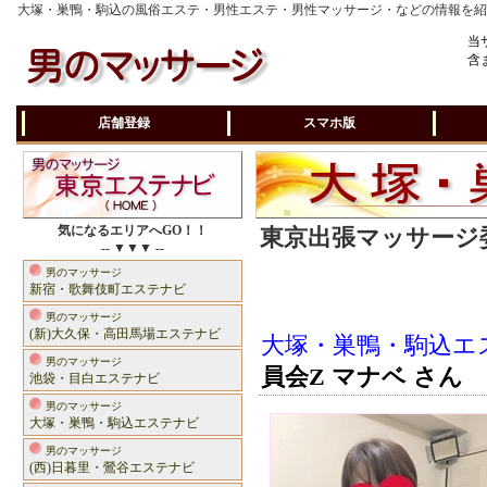
大塚・巣鴨・駒込の風俗エステ・男性エステ・男性マッサージ・などの情報を
当
含
店舗登録
スマホ版
気になるエリアへGO！！
東京出張マッサージ委
-- ▼▼▼ --
男のマッサージ
新宿・歌舞伎町エステナビ
男のマッサージ
(新)大久保・高田馬場エステナビ
大塚・巣鴨・駒込エ
男のマッサージ
員会Z マナベ さん
池袋・目白エステナビ
男のマッサージ
大塚・巣鴨・駒込エステナビ
男のマッサージ
(西)日暮里・鶯谷エステナビ