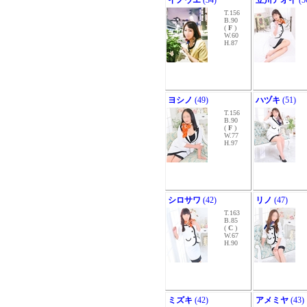
イノウエ
(34)
立川アオイ
(5
T.156
B.90
(
F
)
W.60
H.87
ヨシノ
(49)
ハヅキ
(51)
T.156
B.90
(
F
)
W.77
H.97
シロサワ
(42)
リノ
(47)
T.163
B.85
(
C
)
W.67
H.90
ミズキ
(42)
アメミヤ
(43)