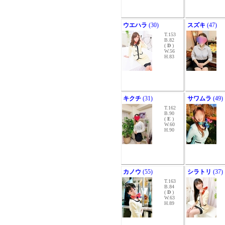
ウエハラ
(30)
スズキ
(47)
T.153
B.82
(
D
)
W.56
H.83
キクチ
(31)
サワムラ
(49)
T.162
B.90
(
E
)
W.60
H.90
カノウ
(55)
シラトリ
(37)
T.163
B.84
(
D
)
W.63
H.89