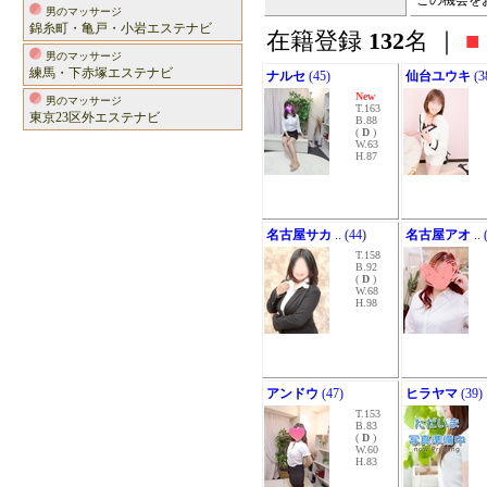
この機会を
男のマッサージ
錦糸町・亀戸・小岩エステナビ
在籍登録
132
名 ｜
■
男のマッサージ
練馬・下赤塚エステナビ
ナルセ
(45)
仙台ユウキ
(3
New
男のマッサージ
T.163
東京23区外エステナビ
B.88
(
D
)
W.63
H.87
名古屋サカ
.. (44)
名古屋アオ
.. 
T.158
B.92
(
D
)
W.68
H.98
アンドウ
(47)
ヒラヤマ
(39)
T.153
B.83
(
D
)
W.60
H.83